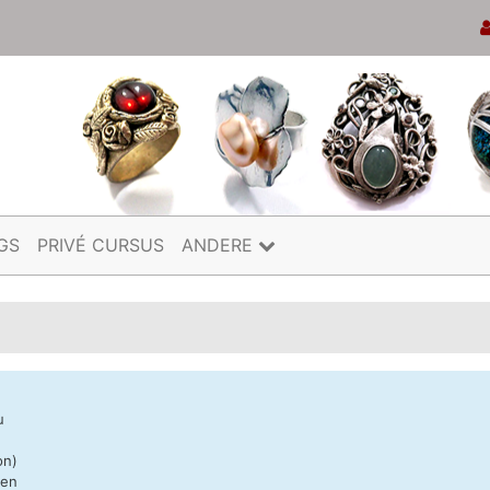
GS
PRIVÉ CURSUS
ANDERE
u
on)
nen