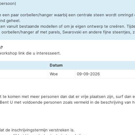
 persoon)
e een paar oorbellen/hanger waarbij een centrale steen wordt omringd
jnd geheel.
en vanuit bestaande modellen of om je eigen ontwerp te creëren. Tijd
orbellen/hanger af met parels, Swarovski en andere fijne steentjes, zod
n?
orkshop link die u interesseert.
Datum
Woe
09-09-2026
st te komen met meer personen dan dat er vrije plaatsen zijn, surf dan
 Bent U met voldoende personen zoals vermeld in de beschrijving van he
t de inschrijvingstermijn verstreken is.