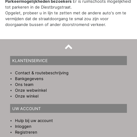
Parkeermogelijkheden bezoekers
Er is ruimschoots mogelijkheid
tot parkeren in de Diestbrugstraat.
Opgelet, probeer u in lijn te zetten met de andere auto's om te
vermijden dat de straatdoorgang te smal zou zijn voor
doorgaande bussen of ander doorstromend verkeer.
KLANTENSERVICE
Contact & routebeschrijving
Bankgegevens
Ons team
Onze webwinkel
Onze winkel
UW ACCOUNT
Hulp bij uw account
Inloggen
Registreren