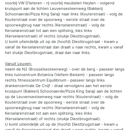
voorbij VW D'ieteren - rij voorbij meubelen Heylen - volgend
kruispunt aan de lichten Leuvensesteenweg (Bakkerij
Schoonaerde/Pizza King Saraj) naar links (Kouterstraat) - volg de
Kouterstraat over de spoorweg - eerste straat over de
spoorwegbrug naar rechts (Kerselarenstraat) - volg de
Kerselarenstraat tot aan een splitsing, kies links
(Kerselarenstraat) of rechts (stukje Diestbrugstraat).
U komt uiteindelijk uit op de (hoofd) Diestbrugstraat - kwam u
vanaf de Kerselarenstraat dan draait u naar rechts, kwam u vanaf
het stukje Diestbrugstraat, draai dan naar links.
Vanuit Leuven:
neem de N2 (Brusselsesteenweg) - over de berg - passeer langs
links tuincentrum Botanica (Veltem-Beisem) - passeer langs
rechts fitnesscentrum Equilibrium - passeer langs links
drankencentrale De Cnijf - draai vervolgens aan het eerste
kruispunt (Bakkerij Schoonaerde/Pizza King Saraj) aan de lichten
op de Leuvensesteenweg naar rechts (Kouterstraat) - volg de
Kouterstraat over de spoorweg - eerste straat over de
spoorwegbrug naar rechts (Kerselarenstraat) - volg de
Kerselarenstraat tot aan een splitsing, kies links
(Kerselarenstraat) of rechts (stukje Diestbrugstraat).
U komt uiteindelijk uit op de (hoofd) Diestbrugstraat - kwam u
vanaf de Kerselarenstraat dan draait u naar rechts, kwam u vanaf