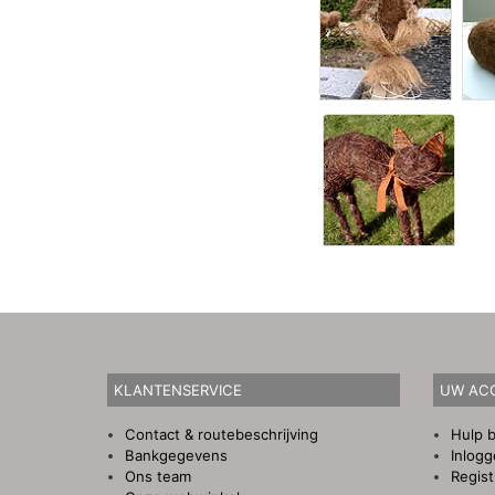
KLANTENSERVICE
UW AC
Contact & routebeschrijving
Hulp b
Bankgegevens
Inlog
Ons team
Regist