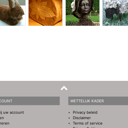
COUNT
WETTELIJK KADER
ij uw account
Privacy beleid
gen
Disclaimer
reren
Terms of service