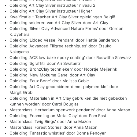
Opleiding Art Clay Silver instructeur niveau 2
Opleiding Art Clay Silver instructeur Higher
Kwalificatie - Teacher Art Clay Silver opleidingen België
Opleiding solderen van Art Clay Silver door Art Clay
Opleiding 'Silver Clay Advanced Nature Forms' door Gordon
K.Uyehara
Opleiding 'Lidded Vessel Pendant' door Hattie Sanderson
Opleiding 'Advanced Filigree techniques' door Etsuko
Nakayama
Opleiding 'ACS low bake epoxy coating' door Roswitha Schwarz
Opleiding 'Sgraffiti' door Ari Swatantri
Opleiding 'BronzClay technieken' door Noortje Meijerink
Opleiding 'New Mokume Gane' door Art Clay
Opleiding 'Faux Bone' door Melissa Cable
Opleiding 'Art Clay gecombineerd met polymeerklei' door
Margit Grübl
Opleiding 'Materialen in Art Clay gebruiken die niet gebakken
kunnen worden' door Carol Douglas
Masterclass 'Herbarium openwork pendants' door Anna Mazon
Opleiding 'Enameling on Metal Clay' door Pam East
Masterclass 'Twig Rings' door Anna Mazon
Masterclass 'Forest Stories' door Anna Mazon
Opleiding 'Fantastic whistles' door Donna Penoyer