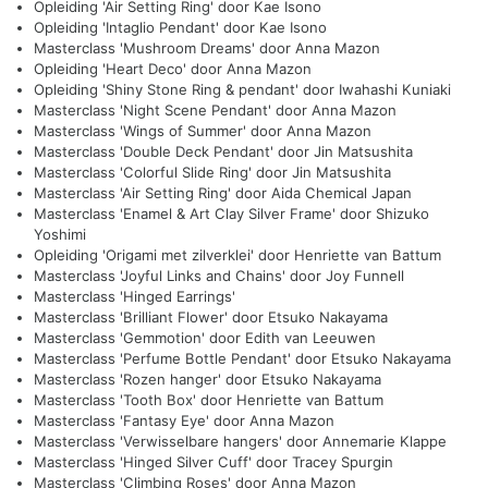
Opleiding 'Air Setting Ring' door Kae Isono
Opleiding 'Intaglio Pendant' door Kae Isono
Masterclass 'Mushroom Dreams' door Anna Mazon
Opleiding 'Heart Deco' door Anna Mazon
Opleiding 'Shiny Stone Ring & pendant' door Iwahashi Kuniaki
Masterclass 'Night Scene Pendant' door Anna Mazon
Masterclass 'Wings of Summer' door Anna Mazon
Masterclass 'Double Deck Pendant' door Jin Matsushita
Masterclass 'Colorful Slide Ring' door Jin Matsushita
Masterclass 'Air Setting Ring' door Aida Chemical Japan
Masterclass 'Enamel & Art Clay Silver Frame' door Shizuko
Yoshimi
Opleiding 'Origami met zilverklei' door Henriette van Battum
Masterclass 'Joyful Links and Chains' door Joy Funnell
Masterclass 'Hinged Earrings'
Masterclass 'Brilliant Flower' door Etsuko Nakayama
Masterclass 'Gemmotion' door Edith van Leeuwen
Masterclass 'Perfume Bottle Pendant' door Etsuko Nakayama
Masterclass 'Rozen hanger' door Etsuko Nakayama
Masterclass 'Tooth Box' door Henriette van Battum
Masterclass 'Fantasy Eye' door Anna Mazon
Masterclass 'Verwisselbare hangers' door Annemarie Klappe
Masterclass 'Hinged Silver Cuff' door Tracey Spurgin
Masterclass 'Climbing Roses' door Anna Mazon