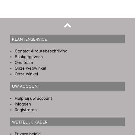
KLANTENSERVICE
Contact & routebeschrijving
Bankgegevens
Ons team
Onze webwinkel
Onze winkel
UW ACCOUNT
Hulp bij uw account
Inloggen
Registreren
WETTELIJK KADER
Privacy beleid