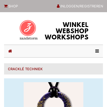
ZandstormShop
SHOP
INLOGGEN/REGISTREREN
(current)
CRACKLÉ TECHNIEK