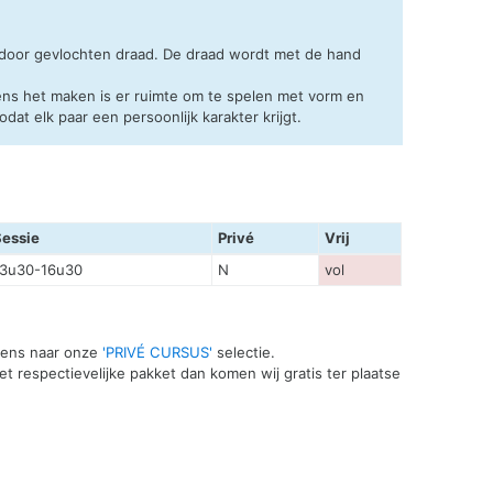
 door gevlochten draad. De draad wordt met de hand
ens het maken is er ruimte om te spelen met vorm en
at elk paar een persoonlijk karakter krijgt.
Sessie
Privé
Vrij
13u30-16u30
N
vol
 eens naar onze
'PRIVÉ CURSUS'
selectie.
t respectievelijke pakket dan komen wij gratis ter plaatse