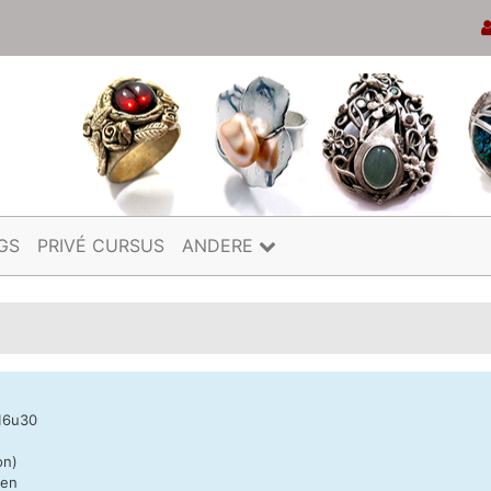
GS
PRIVÉ CURSUS
ANDERE
16u30
on)
nen