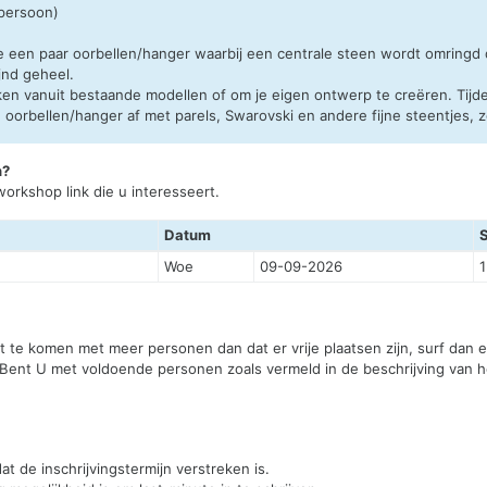
 persoon)
e een paar oorbellen/hanger waarbij een centrale steen wordt omringd
jnd geheel.
en vanuit bestaande modellen of om je eigen ontwerp te creëren. Tijd
orbellen/hanger af met parels, Swarovski en andere fijne steentjes, zod
n?
orkshop link die u interesseert.
Datum
Woe
09-09-2026
st te komen met meer personen dan dat er vrije plaatsen zijn, surf dan
 Bent U met voldoende personen zoals vermeld in de beschrijving van he
t de inschrijvingstermijn verstreken is.