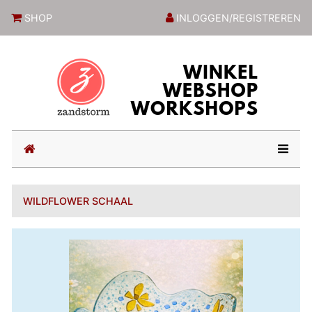
ZandstormShop
SHOP
INLOGGEN/REGISTREREN
(current)
WILDFLOWER SCHAAL