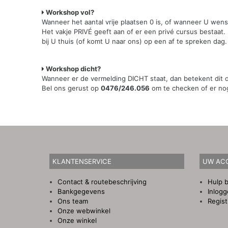
Workshop vol?
Wanneer het aantal vrije plaatsen 0 is, of wanneer U wen
Het vakje PRIVÉ geeft aan of er een privé cursus bestaat.
bij U thuis (of komt U naar ons) op een af te spreken dag.
Workshop dicht?
Wanneer er de vermelding DICHT staat, dan betekent dit da
Bel ons gerust op
0476/246.056
om te checken of er nog 
KLANTENSERVICE
UW AC
Contact & routebeschrijving
Hulp b
Bankgegevens
Inlog
Ons team
Regist
Onze webwinkel
Onze winkel