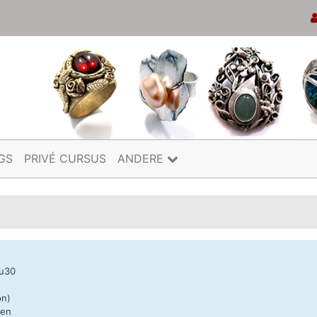
GS
PRIVÉ CURSUS
ANDERE
8u30
on)
nen