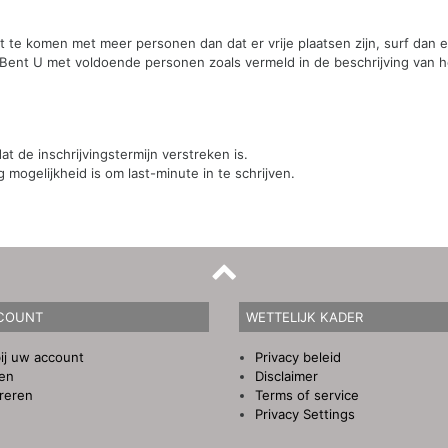
st te komen met meer personen dan dat er vrije plaatsen zijn, surf dan
 Bent U met voldoende personen zoals vermeld in de beschrijving van he
t de inschrijvingstermijn verstreken is.
mogelijkheid is om last-minute in te schrijven.
COUNT
WETTELIJK KADER
ij uw account
Privacy beleid
gen
Disclaimer
reren
Terms of service
Privacy Settings