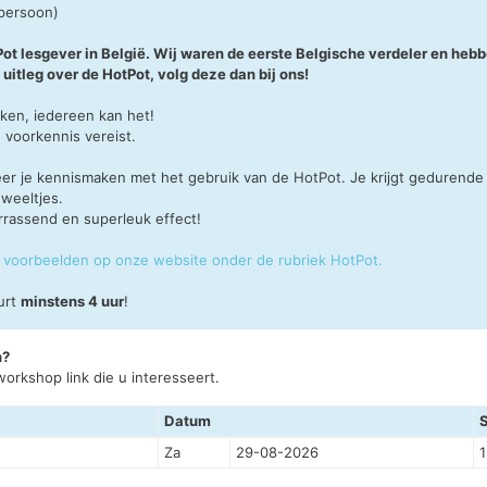
 persoon)
tPot lesgever in België. Wij waren de eerste Belgische verdeler en h
 uitleg over de HotPot, volg deze dan bij ons!
aken, iedereen kan het!
 voorkennis vereist.
er je kennismaken met het gebruik van de HotPot. Je krijgt gedurende 1
weeltjes.
rrassend en superleuk effect!
en voorbeelden op onze website onder de rubriek HotPot.
urt
minstens 4 uur
!
n?
orkshop link die u interesseert.
Datum
Za
29-08-2026