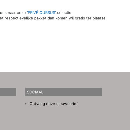
 eens naar onze
'PRIVÉ CURSUS'
selectie.
t respectievelijke pakket dan komen wij gratis ter plaatse
SOCIAAL
Ontvang onze nieuwsbrief