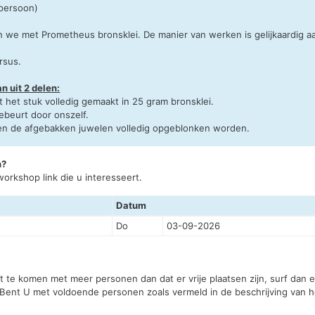
 persoon)
we met Prometheus bronsklei. De manier van werken is gelijkaardig aan
rsus.
n uit 2 delen:
t het stuk volledig gemaakt in 25 gram bronsklei.
ebeurt door onszelf.
len de afgebakken juwelen volledig opgeblonken worden.
n?
orkshop link die u interesseert.
Datum
Do
03-09-2026
st te komen met meer personen dan dat er vrije plaatsen zijn, surf dan
 Bent U met voldoende personen zoals vermeld in de beschrijving van he