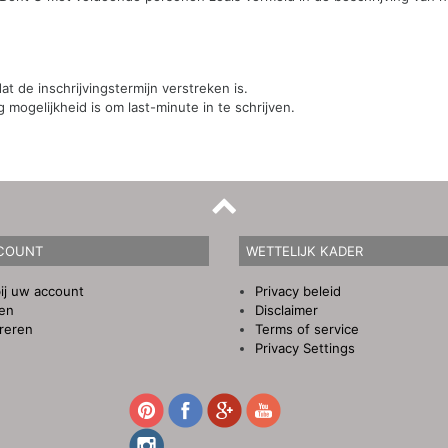
t de inschrijvingstermijn verstreken is.
mogelijkheid is om last-minute in te schrijven.
COUNT
WETTELIJK KADER
ij uw account
Privacy beleid
gen
Disclaimer
reren
Terms of service
Privacy Settings