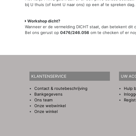
bij U thuis (of komt U naar ons) op een af te spreken dag.
Workshop dicht?
Wanneer er de vermelding DICHT staat, dan betekent dit da
Bel ons gerust op
0476/246.056
om te checken of er nog 
KLANTENSERVICE
UW AC
Contact & routebeschrijving
Hulp b
Bankgegevens
Inlog
Ons team
Regist
Onze webwinkel
Onze winkel