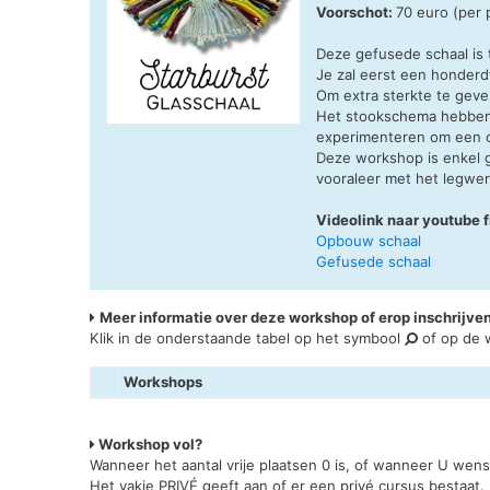
Voorschot:
70 euro (per
Deze gefusede schaal is
Je zal eerst een honderd
Om extra sterkte te geven
Het stookschema hebben 
experimenteren om een c
Deze workshop is enkel g
vooraleer met het legwer
Videolink naar youtube f
Opbouw schaal
Gefusede schaal
Meer informatie over deze workshop of erop inschrijve
Klik in de onderstaande tabel op het symbool
of op de w
Workshops
Workshop vol?
Wanneer het aantal vrije plaatsen 0 is, of wanneer U wen
Het vakje PRIVÉ geeft aan of er een privé cursus bestaat.