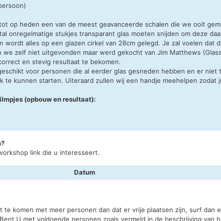
 persoon)
 tot op heden een van de meest geavanceerde schalen die we ooit ge
tal onregelmatige stukjes transparant glas moeten snijden om deze daar
 wordt alles op een glazen cirkel van 28cm gelegd. Je zal voelen dat de
we zelf niet uitgevonden maar werd gekocht van Jim Matthews (Glassh
orrect en stevig resultaat te bekomen.
eschikt voor personen die al eerder glas gesneden hebben en er niet t
k te kunnen starten. Uiteraard zullen wij een handje meehelpen zodat ju
ilmpjes (opbouw en resultaat):
n?
orkshop link die u interesseert.
Datum
st te komen met meer personen dan dat er vrije plaatsen zijn, surf dan
 Bent U met voldoende personen zoals vermeld in de beschrijving van he