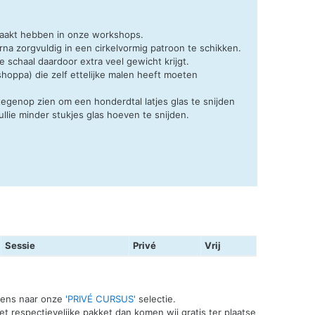
maakt hebben in onze workshops.
na zorgvuldig in een cirkelvormig patroon te schikken.
 schaal daardoor extra veel gewicht krijgt.
oppa) die zelf ettelijke malen heeft moeten
egenop zien om een honderdtal latjes glas te snijden
llie minder stukjes glas hoeven te snijden.
Sessie
Privé
Vrij
 eens naar onze
'PRIVÉ CURSUS'
selectie.
t respectievelijke pakket dan komen wij gratis ter plaatse