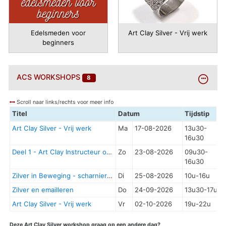
Edelsmeden voor
Art Clay Silver - Vrij werk
beginners
BEKIJK
ACS
WORKSHOPS
8
MEER
Scroll naar links/rechts voor meer info
Titel
Datum
Tijdstip
Art Clay Silver - Vrij werk
Ma
17-08-2026
13u30-
16u30
Deel 1 - Art Clay Instructeur opleiding - Supplement glas
Zo
23-08-2026
09u30-
16u30
Zilver in Beweging - scharnier element
Di
25-08-2026
10u-16u
Zilver en emailleren
Do
24-09-2026
13u30-17u
Art Clay Silver - Vrij werk
Vr
02-10-2026
19u-22u
Deze Art Clay Silver workshop graag op een andere dag?