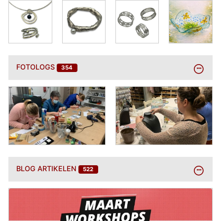
BEKIJK
FOTOLOGS
354
MEER
BEKIJK
BLOG ARTIKELEN
522
MEER