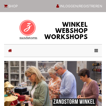
ZandstormShop
SHOP
INLOGGEN/REGISTREREN
(current)
Previous
Next