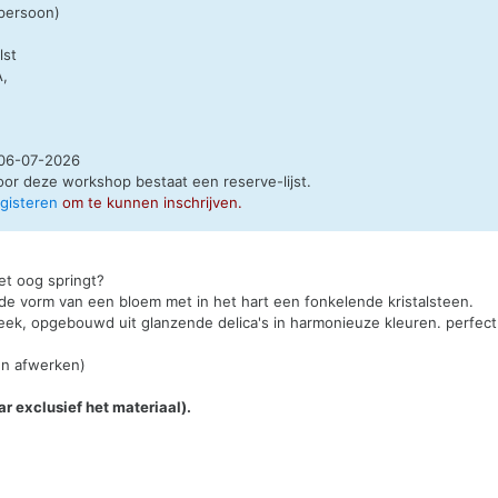
 persoon)
lst
A,
06-07-2026
oor deze workshop bestaat een
reserve-lijst
.
egisteren
om te kunnen inschrijven.
et oog springt?
e vorm van een bloem met in het hart een fonkelende kristalsteen.
teek, opgebouwd uit glanzende delica's in harmonieuze kleuren. perfe
en afwerken)
ar exclusief het materiaal).