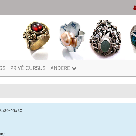
GS
PRIVÉ CURSUS
ANDERE
13u30-16u30
on)