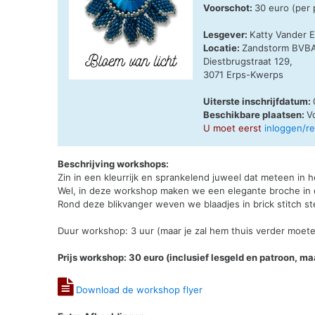
Voorschot:
30 euro (per
Lesgever:
Katty Vander E
Locatie:
Zandstorm BVB
Diestbrugstraat 129,
3071 Erps-Kwerps
Uiterste inschrijfdatum:
Beschikbare plaatsen:
V
U moet eerst
inloggen/r
Beschrijving workshops:
Zin in een kleurrijk en sprankelend juweel dat meteen in h
Wel, in deze workshop maken we een elegante broche in d
Rond deze blikvanger weven we blaadjes in brick stitch s
Duur workshop: 3 uur (maar je zal hem thuis verder moet
Prijs workshop: 30 euro (inclusief lesgeld en patroon, ma
Download de workshop flyer