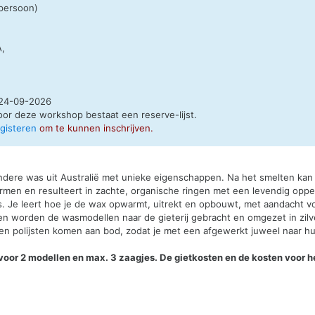
 persoon)
A,
24-09-2026
oor deze workshop bestaat een
reserve-lijst
.
egisteren
om te kunnen inschrijven.
ondere was uit Australië met unieke eigenschappen. Na het smelten ka
 vormen en resulteert in zachte, organische ringen met een levendig oppe
s. Je leert hoe je de wax opwarmt, uitrekt en opbouwt, met aandacht voo
ren worden de wasmodellen naar de gieterij gebracht en omgezet in zi
 en polijsten komen aan bod, zodat je met een afgewerkt juweel naar hu
 voor 2 modellen en max. 3 zaagjes. De gietkosten en de kosten voor h