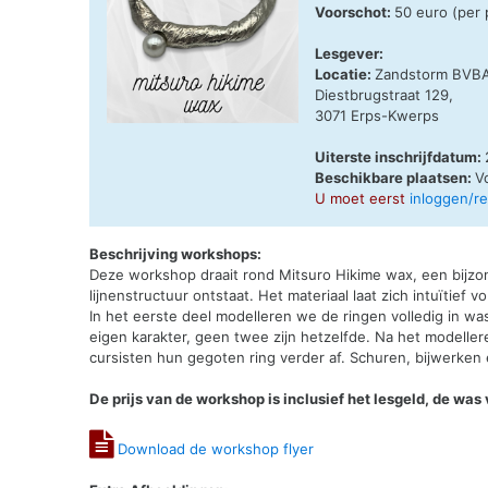
Voorschot:
50 euro (per
Lesgever:
Locatie:
Zandstorm BVB
Diestbrugstraat 129,
3071 Erps-Kwerps
Uiterste inschrijfdatum:
Beschikbare plaatsen:
V
U moet eerst
inloggen/r
Beschrijving workshops:
Deze workshop draait rond Mitsuro Hikime wax, een bijz
lijnenstructuur ontstaat. Het materiaal laat zich intuïtief
In het eerste deel modelleren we de ringen volledig in wa
eigen karakter, geen twee zijn hetzelfde. Na het modelle
cursisten hun gegoten ring verder af. Schuren, bijwerken
De prijs van de workshop is inclusief het lesgeld, de was
Download de workshop flyer