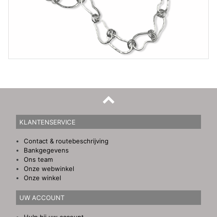
KLANTENSERVICE
Contact & routebeschrijving
Bankgegevens
Ons team
Onze webwinkel
Onze winkel
UW ACCOUNT
Hulp bij uw account