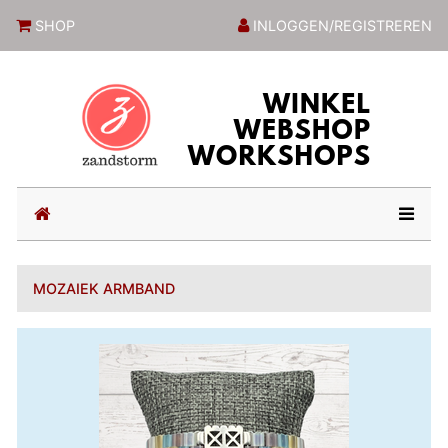
ZandstormShop
SHOP
INLOGGEN/REGISTREREN
(current)
MOZAIEK ARMBAND