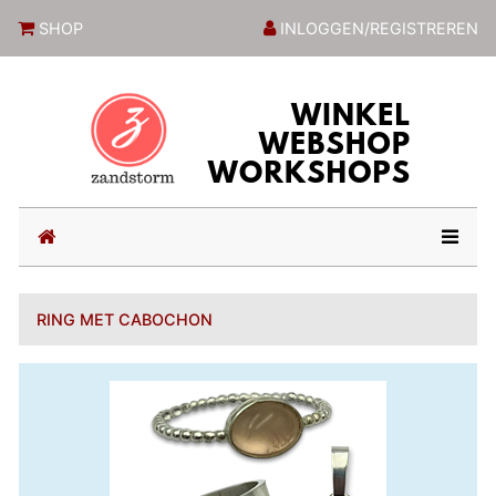
ZandstormShop
SHOP
INLOGGEN/REGISTREREN
(current)
RING MET CABOCHON