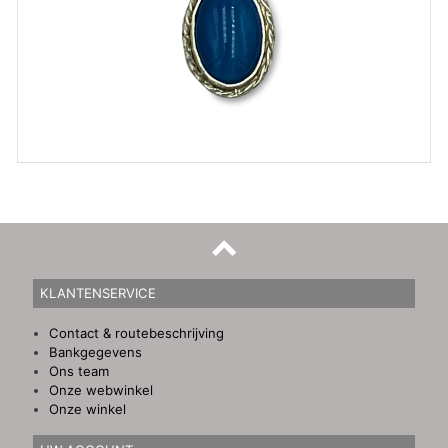
KLANTENSERVICE
Contact & routebeschrijving
Bankgegevens
Ons team
Onze webwinkel
Onze winkel