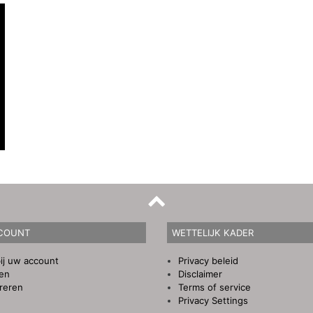
COUNT
WETTELIJK KADER
ij uw account
Privacy beleid
gen
Disclaimer
reren
Terms of service
Privacy Settings