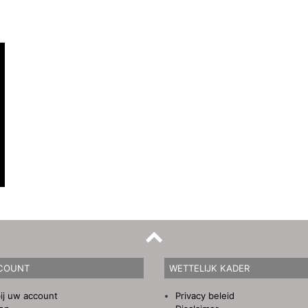
COUNT
WETTELIJK KADER
ij uw account
Privacy beleid