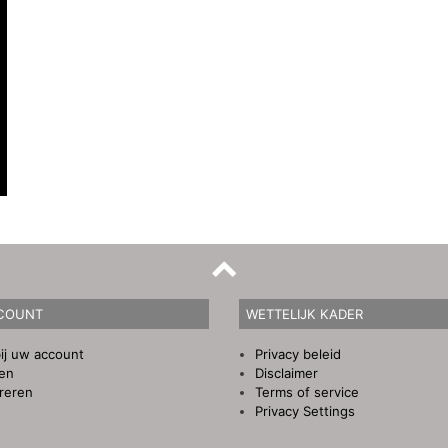
COUNT
WETTELIJK KADER
ij uw account
Privacy beleid
gen
Disclaimer
reren
Terms of service
Privacy Settings