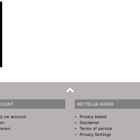
COUNT
WETTELIJK KADER
ij uw account
Privacy beleid
gen
Disclaimer
reren
Terms of service
Privacy Settings