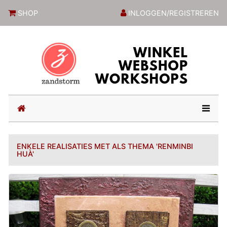
ZandstormShop
SHOP
INLOGGEN/REGISTREREN
(current)
ENKELE REALISATIES MET ALS THEMA 'RENMINBI
HUÀ'