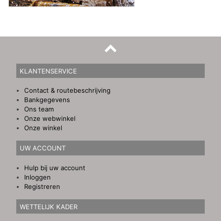
KLANTENSERVICE
Contact & routebeschrijving
Bankgegevens
Ons team
Onze webwinkel
Onze winkel
UW ACCOUNT
Hulp bij uw account
Inloggen
Registreren
WETTELIJK KADER