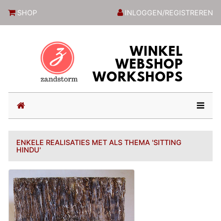
ZandstormShop
SHOP
INLOGGEN/REGISTREREN
(current)
ENKELE REALISATIES MET ALS THEMA 'SITTING
HINDU'