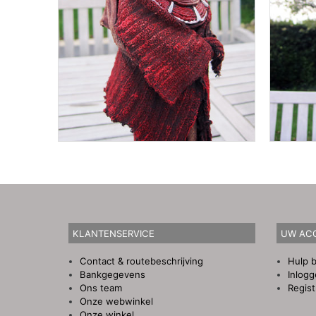
KLANTENSERVICE
UW AC
Contact & routebeschrijving
Hulp b
Bankgegevens
Inlog
Ons team
Regist
Onze webwinkel
Onze winkel