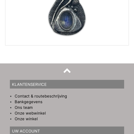
KLANTENSERVICE
Contact & routebeschrijving
Bankgegevens
Ons team
Onze webwinkel
Onze winkel
UW ACCOUNT