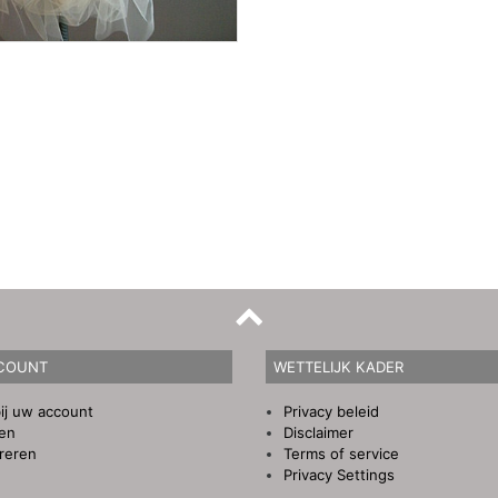
COUNT
WETTELIJK KADER
ij uw account
Privacy beleid
gen
Disclaimer
reren
Terms of service
Privacy Settings