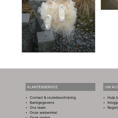
KLANTENSERVICE
UW AC
Contact & routebeschrijving
Hulp b
Bankgegevens
Inlog
Ons team
Regist
Onze webwinkel
Onze winkel