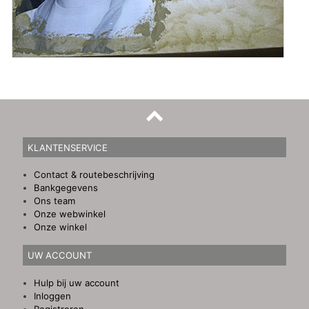
KLANTENSERVICE
Contact & routebeschrijving
Bankgegevens
Ons team
Onze webwinkel
Onze winkel
UW ACCOUNT
Hulp bij uw account
Inloggen
Registreren