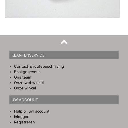
KLANTENSERVICE
Contact & routebeschrijving
Bankgegevens
Ons team
Onze webwinkel
Onze winkel
UW ACCOUNT
Hulp bij uw account
Inloggen
Registreren