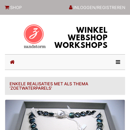
ZandstormShop
SHOP
INLOGGEN/REGISTREREN
(current)
ENKELE REALISATIES MET ALS THEMA
'ZOETWATERPARELS'