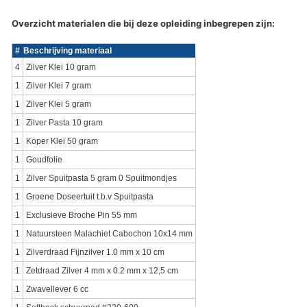
Overzicht materialen die bij deze opleiding inbegrepen zijn:
#
Beschrijving materiaal
4
Zilver Klei 10 gram
1
Zilver Klei 7 gram
1
Zilver Klei 5 gram
1
Zilver Pasta 10 gram
1
Koper Klei 50 gram
1
Goudfolie
1
Zilver Spuitpasta 5 gram 0 Spuitmondjes
1
Groene Doseertuit t.b.v Spuitpasta
1
Exclusieve Broche Pin 55 mm
1
Natuursteen Malachiet Cabochon 10x14 mm
1
Zilverdraad Fijnzilver 1.0 mm x 10 cm
1
Zetdraad Zilver 4 mm x 0.2 mm x 12,5 cm
1
Zwavellever 6 cc