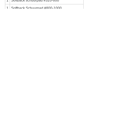
1
Softback schuurpad #320-600
1
Softback Schuurpad #800-1000
1
Softback Schuurpad #1200-1500
1
Zilver 650 Overlay Pasta 15 gram
1
Glas kleurloos 10x10 mm
1
Glas Blauw 10x10 mm
1
Glas Groen 10x10 mm
1
Zirkonia wit, briljant geslepen 3 mm
Totale waarde materialen: € 730
KLANTENSERVICE
Contact & routebeschrijving
Bankgegevens
Ons team
Onze webwinkel